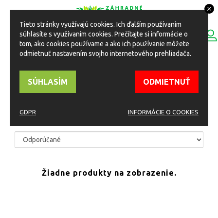
Tieto stránky využívajú cookies. Ich ďalším používaním
0
súhlasíte s využívaním cookies. Prečítajte si informácie o
ESHOP
Toggle
tom, ako cookies používame a ako ich používanie môžete
navigation
odmietnuť nastavením svojho internetového prehliadača.
HOME
Eshop
Rastliny
Listnaté
SÚHLASÍM
ODMIETNUŤ
LISTNATÉ
GDPR
INFORMÁCIE O COOKIES
TRIEDIŤ PODĽA
Žiadne produkty na zobrazenie.