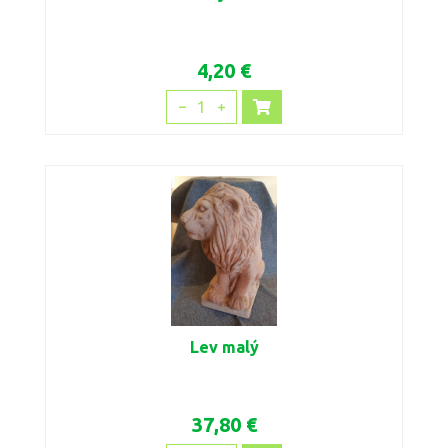
4,20 €
1
Lev malý
37,80 €