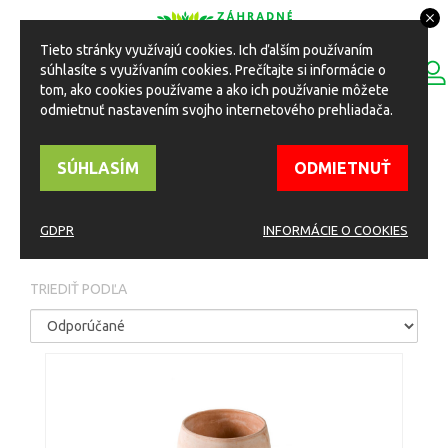
Tieto stránky využívajú cookies. Ich ďalším používaním
0
súhlasíte s využívaním cookies. Prečítajte si informácie o
ESHOP
Toggle
tom, ako cookies používame a ako ich používanie môžete
navigation
odmietnuť nastavením svojho internetového prehliadača.
HOME
Eshop
Kvetináče
Terracotta a Keramika
SÚHLASÍM
ODMIETNUŤ
TERRACOTTA A
KERAMIKA
GDPR
INFORMÁCIE O COOKIES
TRIEDIŤ PODĽA