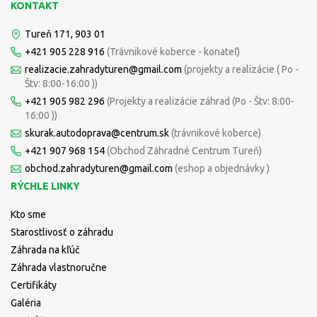
KONTAKT
Tureň 171, 903 01
+421 905 228 916
(Trávnikové koberce - konateľ)
realizacie.zahradyturen@gmail.com
(projekty a realizácie ( Po -
Štv: 8:00-16:00 ))
+421 905 982 296
(Projekty a realizácie záhrad (Po - Štv: 8:00-
16:00 ))
skurak.autodoprava@centrum.sk
(trávnikové koberce)
+421 907 968 154
(Obchod Záhradné Centrum Tureň)
obchod.zahradyturen@gmail.com
(eshop a objednávky )
RÝCHLE LINKY
Kto sme
Starostlivosť o záhradu
Záhrada na kľúč
Záhrada vlastnoručne
Certifikáty
Galéria