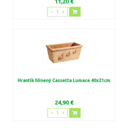
11,20 €
1
Hrantík hlinený Cassetta Lumace 40x21cm
24,90 €
1