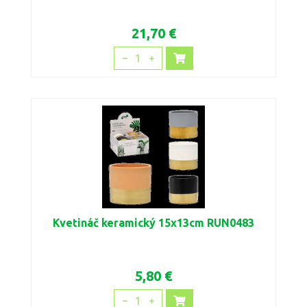
21,70 €
1
Kvetináč keramický 15x13cm RUN0483
5,80 €
1