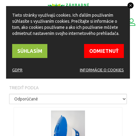
Tieto stránky využívajú cookies. Ich ďalším používaním
0
súhlasíte s využívaním cookies. Prečítajte si informácie o
ESHOP
Toggle
tom, ako cookies používame a ako ich používanie môžete
navigation
odmietnuť nastavením svojho internetového prehliadača.
HOME
Eshop
Bazén
bazénové príslušenstvo
SÚHLASÍM
ODMIETNUŤ
BAZÉNOVÉ
PRÍSLUŠENSTVO
GDPR
INFORMÁCIE O COOKIES
TRIEDIŤ PODĽA