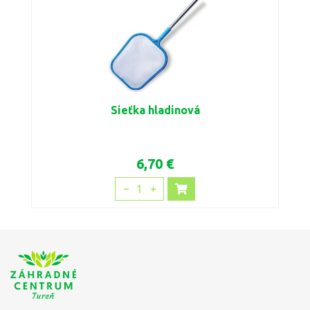
Sieťka hladinová
6,70 €
1