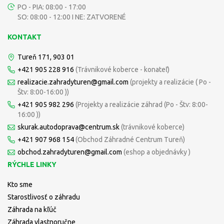
PO - PIA: 08:00 - 17:00
SO: 08:00 - 12:00 I NE: ZATVORENÉ
KONTAKT
Tureň 171, 903 01
+421 905 228 916
(Trávnikové koberce - konateľ)
realizacie.zahradyturen@gmail.com
(projekty a realizácie ( Po -
Štv: 8:00-16:00 ))
+421 905 982 296
(Projekty a realizácie záhrad (Po - Štv: 8:00-
16:00 ))
skurak.autodoprava@centrum.sk
(trávnikové koberce)
+421 907 968 154
(Obchod Záhradné Centrum Tureň)
obchod.zahradyturen@gmail.com
(eshop a objednávky )
RÝCHLE LINKY
Kto sme
Starostlivosť o záhradu
Záhrada na kľúč
Záhrada vlastnoručne