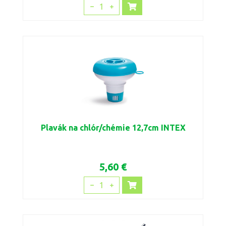
1
Plavák na chlór/chémie 12,7cm INTEX
5,60 €
1