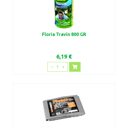
Floria Travín 800 GR
6,19 €
1