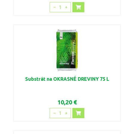
1
Substrát na OKRASNÉ DREVINY 75 L
10,20 €
1