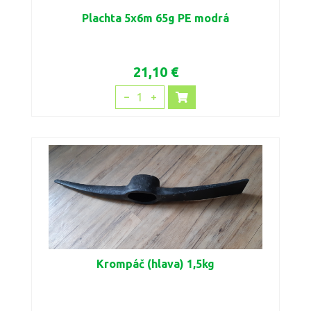
Plachta 5x6m 65g PE modrá
21,10 €
1
Krompáč (hlava) 1,5kg