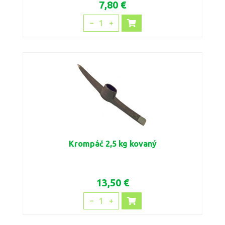
7,80 €
1
Krompáč 2,5 kg kovaný
13,50 €
1