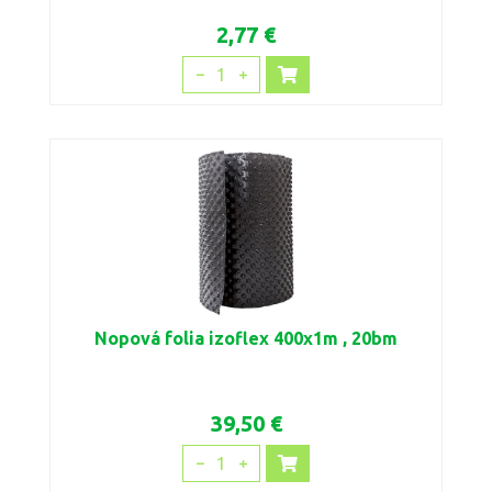
2,77 €
1
Nopová folia izoflex 400x1m , 20bm
39,50 €
1