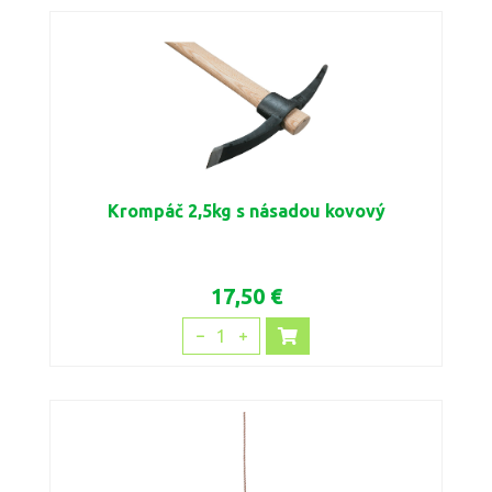
Krompáč 2,5kg s násadou kovový
17,50 €
1