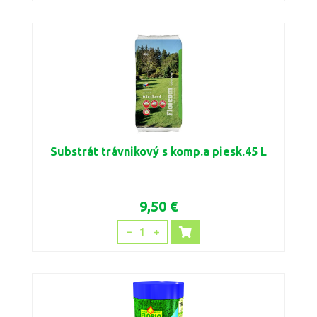
Substrát trávnikový s komp.a piesk.45 L
9,50 €
1