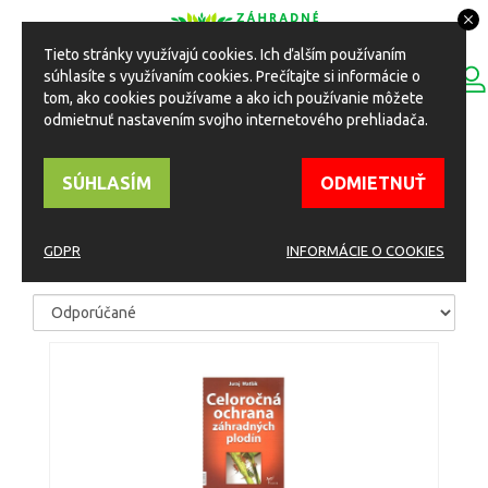
Tieto stránky využívajú cookies. Ich ďalším používaním
0
súhlasíte s využívaním cookies. Prečítajte si informácie o
ESHOP
Toggle
tom, ako cookies používame a ako ich používanie môžete
navigation
odmietnuť nastavením svojho internetového prehliadača.
HOME
Eshop
Zavlažovanie
Ostatné
SÚHLASÍM
ODMIETNUŤ
OSTATNÉ
GDPR
INFORMÁCIE O COOKIES
TRIEDIŤ PODĽA