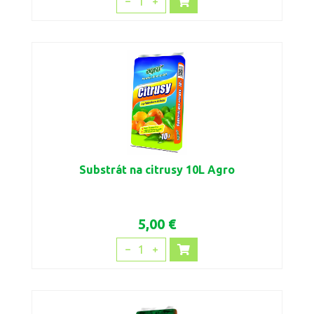
1
Substrát na citrusy 10L Agro
5,00 €
1