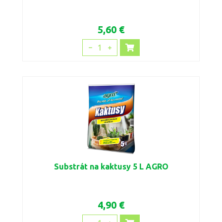
5,60 €
1
Substrát na kaktusy 5 L AGRO
4,90 €