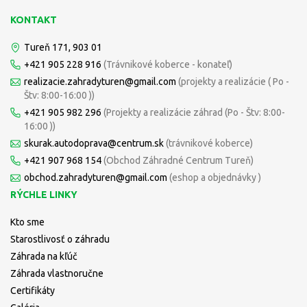
KONTAKT
Tureň 171, 903 01
+421 905 228 916
(Trávnikové koberce - konateľ)
realizacie.zahradyturen@gmail.com
(projekty a realizácie ( Po -
Štv: 8:00-16:00 ))
+421 905 982 296
(Projekty a realizácie záhrad (Po - Štv: 8:00-
16:00 ))
skurak.autodoprava@centrum.sk
(trávnikové koberce)
+421 907 968 154
(Obchod Záhradné Centrum Tureň)
obchod.zahradyturen@gmail.com
(eshop a objednávky )
RÝCHLE LINKY
Kto sme
Starostlivosť o záhradu
Záhrada na kľúč
Záhrada vlastnoručne
Certifikáty