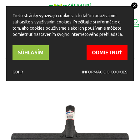
Tieto stránky využívajú cookies. Ich ďalším používaním
0
súhlasíte s využívaním cookies. Prečítajte si informácie o
ESHOP
Toggle
tom, ako cookies používame a ako ich používanie môžete
navigation
odmietnuť nastavením svojho internetového prehliadača.
HOME
Eshop
Náradie
Hrable a vidly
Hrable 14-zubé kov,prevzdušňovacie
SÚHLASÍM
ODMIETNUŤ
GDPR
INFORMÁCIE O COOKIES