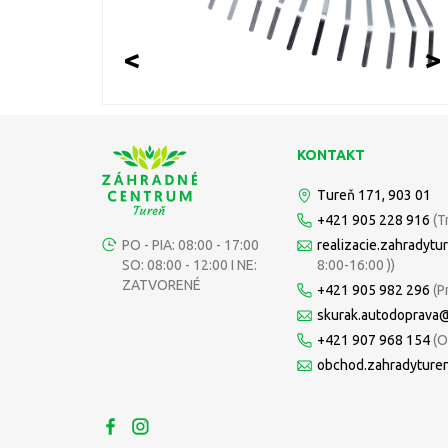
<
>
KONTAKT
Tureň 171, 903 01
+421 905 228 916
(T
PO - PIA: 08:00 - 17:00
realizacie.zahradyt
SO: 08:00 - 12:00 I NE:
8:00-16:00 ))
ZATVORENÉ
+421 905 982 296
(P
skurak.autodoprava
+421 907 968 154
(O
obchod.zahradyture