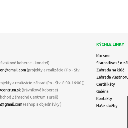
RÝCHLE LINKY
Kto sme
rávnikové koberce - konateľ)
Starostlivosť o z
uren@gmail.com
(projekty a realizácie ( Po - Štv:
Záhrada na kľúč
Záhrada vlastnor
rojekty a realizácie záhrad (Po - Štv: 8:00-16:00 ))
Certifikáty
@centrum.sk
(trávnikové koberce)
Galéria
bchod Záhradné Centrum Tureň)
Kontakty
n@gmail.com
(eshop a objednávky )
Naše služby