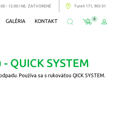
:00 - 12:00 I NE: ZATVORENÉ
Tureň 171, 903 01
0
GALÉRIA
KONTAKT
a) - QUICK SYSTEM
o odpadu. Používa sa s rukoväťou QICK SYSTEM.