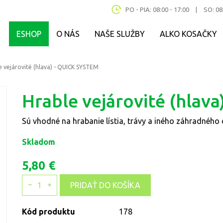
PO - PIA: 08:00 - 17:00
|
SO: 08
ESHOP
O NÁS
NAŠE SLUŽBY
ALKO KOSAČKY
e vejárovité (hlava) - QUICK SYSTEM
Hrable vejárovité (hlav
Sú vhodné na hrabanie lístia, trávy a iného záhradnéh
Skladom
5,80 €
1
PRIDAŤ DO KOŠÍKA
Kód produktu
178