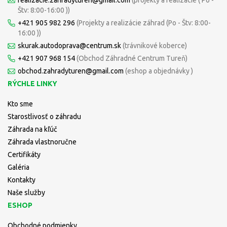
Štv: 8:00-16:00 ))
+421 905 982 296
(Projekty a realizácie záhrad (Po - Štv: 8:00-
16:00 ))
skurak.autodoprava@centrum.sk
(trávnikové koberce)
+421 907 968 154
(Obchod Záhradné Centrum Tureň)
obchod.zahradyturen@gmail.com
(eshop a objednávky )
RÝCHLE LINKY
Kto sme
Starostlivosť o záhradu
Záhrada na kľúč
Záhrada vlastnoručne
Certifikáty
Galéria
Kontakty
Naše služby
ESHOP
Obchodné podmienky