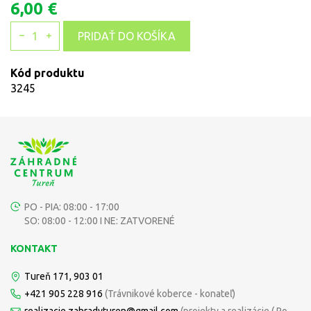
6,00 €
1
PRIDAŤ DO KOŠÍKA
Kód produktu
3245
PO - PIA: 08:00 - 17:00
SO: 08:00 - 12:00 I NE: ZATVORENÉ
KONTAKT
Tureň 171, 903 01
+421 905 228 916
(Trávnikové koberce - konateľ)
realizacie.zahradyturen@gmail.com
(projekty a realizácie ( Po -