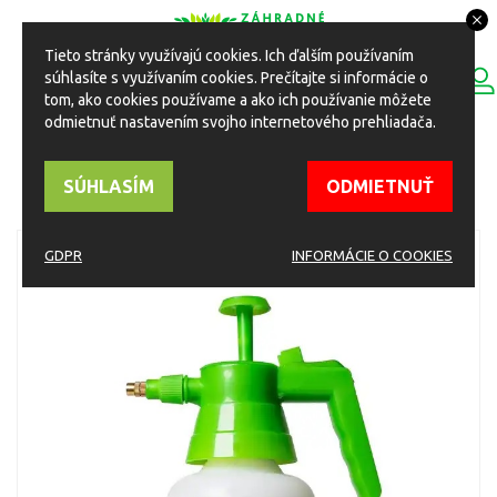
Tieto stránky využívajú cookies. Ich ďalším používaním
0
súhlasíte s využívaním cookies. Prečítajte si informácie o
ESHOP
Toggle
tom, ako cookies používame a ako ich používanie môžete
navigation
odmietnuť nastavením svojho internetového prehliadača.
HOME
Eshop
Zavlažovanie
Posktrekovače ručné a chrbtové
SÚHLASÍM
ODMIETNUŤ
Postrekovač s mosadzným hrotom 2L
GDPR
INFORMÁCIE O COOKIES